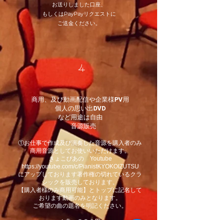
お送りしました口座、
もしくはPayPayリクエストに
ご送金ください。
​4
​商用、及び動画配信や企業様PV用
個人の思い出DVD
など用途は自由
音源販売
①お仕事で作成及び演奏した音源を購入者のみ
商用音源としてお使いいただけます。
きょこぴあの Youtube
https://youtube.com/c/PianistKYOKOIZUTSU
にアップしております著作権の切れているクラ
シックを販売しております。
【購入者様のみ商用可能】とトップに記名して
おります動画のみとなります。
ご希望の曲の題名を明記ください。