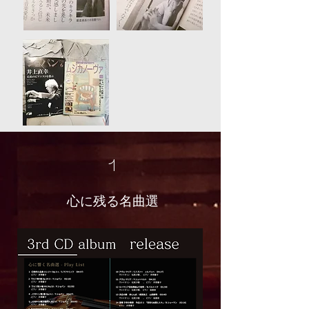
​1
​心に残る名曲選