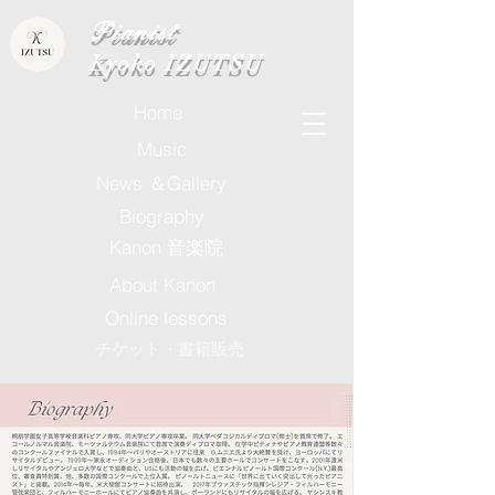
​Pianist
Kyoko IZUTSU
Home
Music
News ＆Gallery
Biography
Kanon 音楽院
About Kanon
Online lessons
チケット・書籍販売