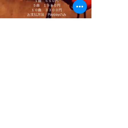
１曲 ５５０円
５曲 １９８０円
１０曲 ３３００円
お支払方法：Paypayのみ
※下記のフォームからお申込み頂きますと返信
メールが届きます。
お送りしましたPayPayリクエストに送金くだ
さい。送金確認後、ｍｐ３をギガファイル便で
お送りいたします。
※譲渡、無断DL、販売は固く禁止致します。
​チケット、CD、書籍、音源、動
画講評お申込みはこちら
*項目は
必須
名*