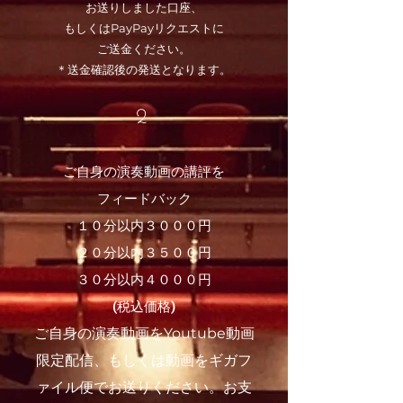
お送りしました口座、
もしくはPayPayリクエストに
ご送金ください。
​＊送金確認後の発送となります。
2
ご自身の演奏動画の講評を
フィードバック
１０分以内３０００円
２０分以内３５００円
３０分以内４０００円
(税込価格)
​ご自身の演奏動画をYoutube動画
限定配信、もしくは動画をギガフ
ァイル便でお送りください。お支